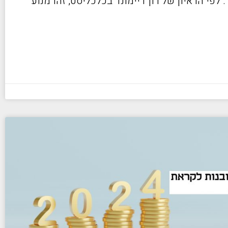
יון דולר. לפי הראיון של רון דיימונד בכלכליסט, זהו מנוע