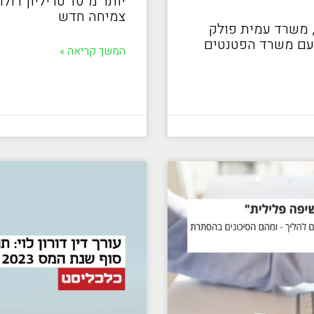
יותר מ־10 טריל
צמיחה חדש
 משרד עמית פולק
, עם משרד הפטנטים
המשך קריאה »