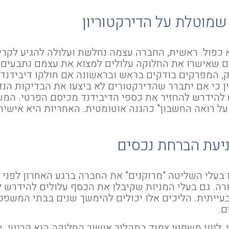
מוטלת על הדירקטוריון
 כפול. ראשית, החברה עצמה נחלשת ועלולה להגיע לקריס
ים שאישרו את החלוקה עלולים למצוא את עצמם נתבעים 
, המפרקים בודקים בראש ובראשונה אם חולקו דיבידנד
ציין כי אם יתברר שהדירקטורים לא ביצעו את הבדיקות ה
ם להידרש להחזיר את כספי הדיבידנד מכיסם הפרטי. ה
ל רואה החשבון" כהגנה אוטומטית. האחריות היא אישית 
ניעת הברחת נכסים
 בעלי השליטה "מרוקנים" את החברה ברגע האחרון לפני 
ה. גם בעלי המניות שקיבלו את הכסף עלולים להידרש ל
ייתית. הליכים אלו יכולים להימשך שנים בבתי המשפט 
ם.
י, ליווי משפטי צמוד בתהליך אישור החלוקה הוא קריטי. תכ